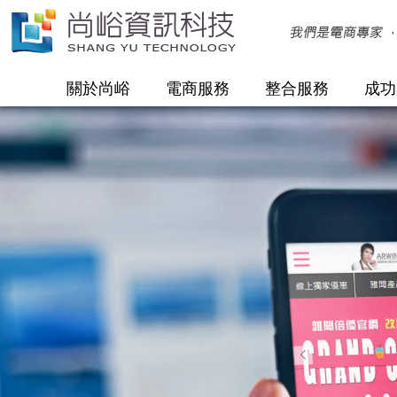
關於尚峪
電商服務
整合服務
成功
公司簡介
服務內容
尚峪理念
未來展望
客製電商
跨境電商
國際品牌電商
在地化電商
O2O線上線下整合
購物
公益