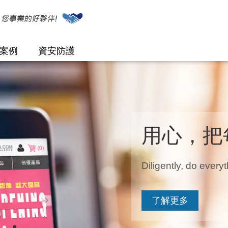
案例
資安防護
商城
團體
主機與專線服務
雷神塔門禁保全系
電商資安防護
雲端整合服務
統
用心，把
Diligently, do everyt
了解更多